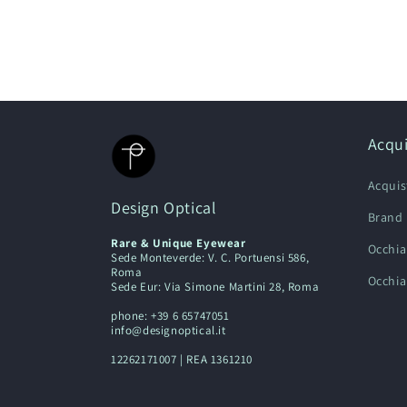
Acqui
Acquis
Design Optical
Brand
Rare & Unique Eyewear
Occhia
Sede Monteverde: V. C. Portuensi 586,
Roma
Occhial
Sede Eur: Via Simone Martini 28, Roma
phone: +39 6 65747051
info@designoptical.it
12262171007 | REA 1361210