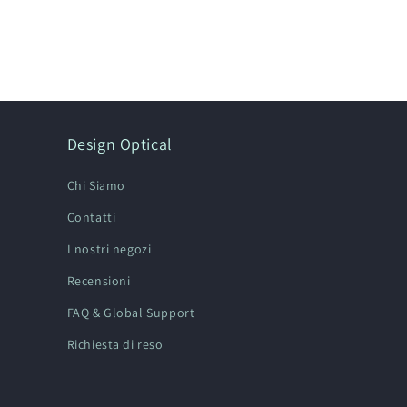
Design Optical
Chi Siamo
Contatti
I nostri negozi
Recensioni
FAQ & Global Support
Richiesta di reso