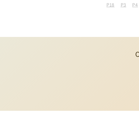
P18
P3
P4
O