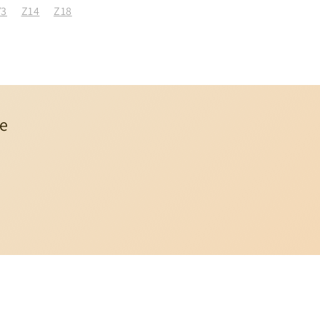
Y3
Z14
Z18
ne