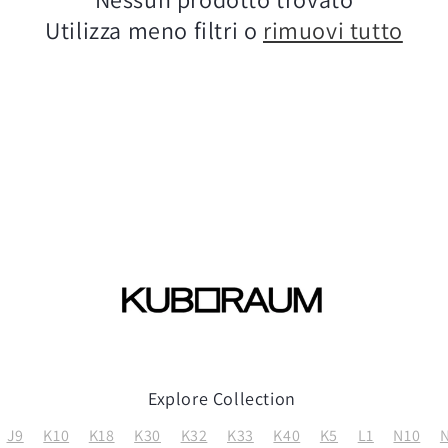
Utilizza meno filtri o
rimuovi tutto
Explore Collection
J9
K10
K18
K30
K32
K33
K40
K5
L1
N10