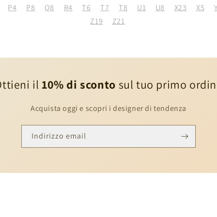
P4
P8
Q8
R4
T6
T7
T8
U1
U8
X23
X5
Z19
Z21
ttieni il
10% di sconto
sul tuo primo ordi
Acquista oggi e scopri i designer di tendenza
Indirizzo email