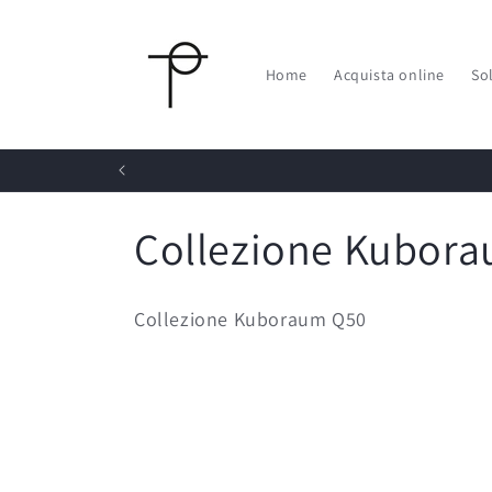
Vai
direttamente
ai contenuti
Home
Acquista online
So
C
Collezione Kubor
o
Collezione Kuboraum Q50
l
l
e