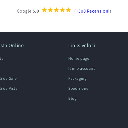
Google
5.0
(
+300 Recensioni
)
sta Online
Links veloci
ta
Home page
Il mio account
li da Sole
Packaging
i da Vista
Spedizione
Blog