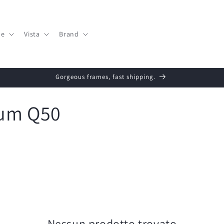
le
Vista
Brand
Gorgeous frames, fast shipping.
aum Q50
Nessun prodotto trovato